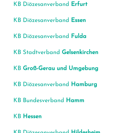
KB Diö­ze­san­ver­band
Erfurt
KB Diö­ze­san­ver­band
Essen
KB Diö­ze­san­ver­band
Ful­da
KB Stadt­ver­band
Gel­sen­kir­chen
KB
Groß-Gerau
und Umge­bung
KB Diö­ze­san­ver­band
Ham­burg
KB Bun­des­ver­band
Hamm
KB
Hes­sen
KB Diö­ze­san­ver­band
Hil­des­heim