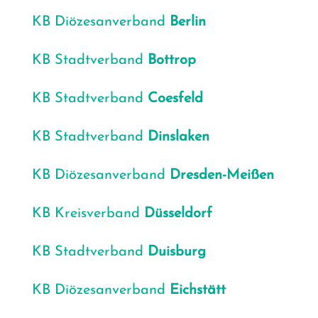
KB Diö­ze­san­ver­band
Ber­lin
KB Stadt­ver­band
Bot­trop
KB Stadt­ver­band
Coes­feld
KB Stadt­ver­band
Dins­la­ken
KB Diö­ze­san­ver­band
Dres­den
-Mei­ßen
KB Kreis­ver­band
Düs­sel­dorf
KB Stadt­ver­band
Duis­burg
KB Diö­ze­san­ver­band
Eich­stätt