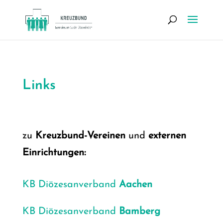
Links
zu
Kreuz­bund-Ver­ei­nen
und
exter­nen
Ein­rich­tun­gen:
KB Diö­ze­san­ver­band
Aachen
KB Diö­ze­san­ver­band
Bam­berg