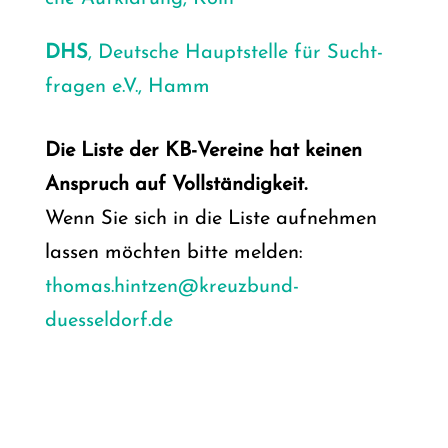
DHS
, Deut­sche Haupt­stel­le für Sucht­
fra­gen e.V., Hamm
Die Lis­te der KB-Ver­ei­ne hat kei­nen
Anspruch auf Voll­stän­dig­keit.
Wenn Sie sich in die Lis­te auf­neh­men
las­sen möch­ten bit­te mel­den:
thomas.hintzen@kreuzbund-
duesseldorf.de