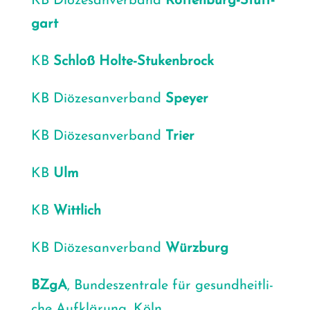
KB Diö­ze­san­ver­band
Rot­ten­burg
-Stutt­
gart
KB
Schloß Hol­te-Stu­ken­b­rock
KB Diö­ze­san­ver­band
Spey­er
KB Diö­ze­san­ver­band
Trier
KB
Ulm
KB
Witt­lich
KB Diö­ze­san­ver­band
Würz­burg
BZgA
, Bun­des­zen­tra­le für gesund­heit­li­
che Auf­klä­rung, Köln