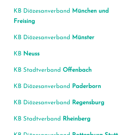
KB Diö­ze­san­ver­band
Mün­chen
und
Frei­sing
KB Diö­ze­san­ver­band
Müns­ter
KB
Neuss
KB Stadt­ver­band
Offen­bach
KB Diö­ze­san­ver­band
Pader­born
KB Diö­ze­san­ver­band
Regens­burg
KB Stadt­ver­band
Rhein­berg