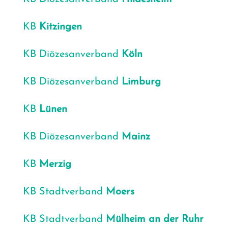
KB
Kit­zin­gen
KB Diö­ze­san­ver­band
Köln
KB Diö­ze­san­ver­band
Lim­burg
KB
Lünen
KB Diö­ze­san­ver­band
Mainz
KB
Mer­zig
KB Stadt­ver­band
Moers
KB Stadt­ver­band
Mül­heim
an der Ruhr