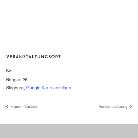
VERANSTALTUNGSORT
KSI
Bergstr. 26
Siegburg
,
Google Karte anzeigen
Frau­en­früh­stück
Vor­stands­sit­zung