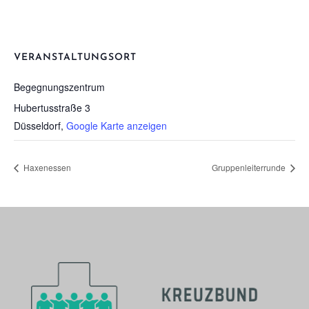
VERANSTALTUNGSORT
Begeg­nungs­zen­trum
Hubertusstraße 3
Düsseldorf
,
Google Karte anzeigen
Haxe­nes­sen
Grup­pen­lei­ter­run­de