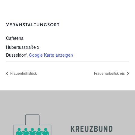
VERANSTALTUNGSORT
Cafe­te­ria
Hubertusstraße 3
Düsseldorf
,
Google Karte anzeigen
Frau­en­früh­stück
Frau­en­ar­beits­kreis