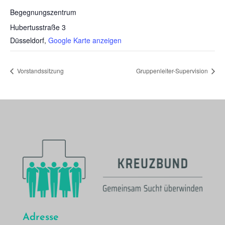
Begeg­nungs­zen­trum
Hubertusstraße 3
Düsseldorf
,
Google Karte anzeigen
Vor­stands­sit­zung
Grup­pen­lei­ter-Super­vi­si­on
Adresse