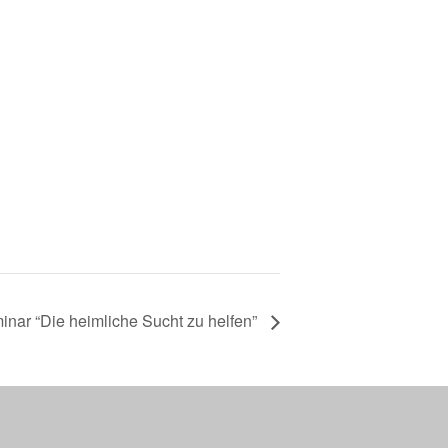
i­nar “Die heim­li­che Sucht zu hel­fen”