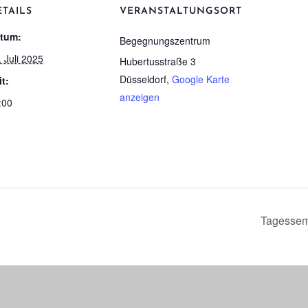
ETAILS
VERANSTALTUNGSORT
tum:
Begeg­nungs­zen­trum
. Juli 2025
Hubertusstraße 3
Düsseldorf
,
Google Karte
it:
anzeigen
:00
Tages­se­m