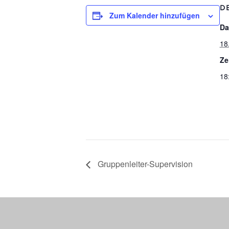
D
Zum Kalender hinzufügen
Da
18
Ze
18
Grup­pen­lei­ter-Super­vi­si­on