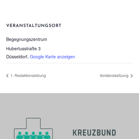
VERANSTALTUNGSORT
Begeg­nungs­zen­trum
Hubertusstraße 3
Düsseldorf
,
Google Karte anzeigen
1. Redak­ti­ons­sit­zung
Vor­stands­sit­zung