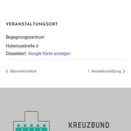
VERANSTALTUNGSORT
Begeg­nungs­zen­trum
Hubertusstraße 3
Düsseldorf
,
Google Karte anzeigen
Män­ner­früh­stück
1. Redak­ti­ons­sit­zung