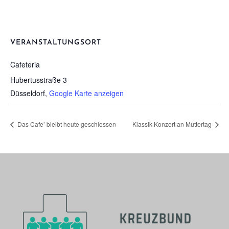
VERANSTALTUNGSORT
Cafe­te­ria
Hubertusstraße 3
Düsseldorf
,
Google Karte anzeigen
Das Cafe’ bleibt heu­te geschlos­sen
Klas­sik Kon­zert an Mut­ter­tag