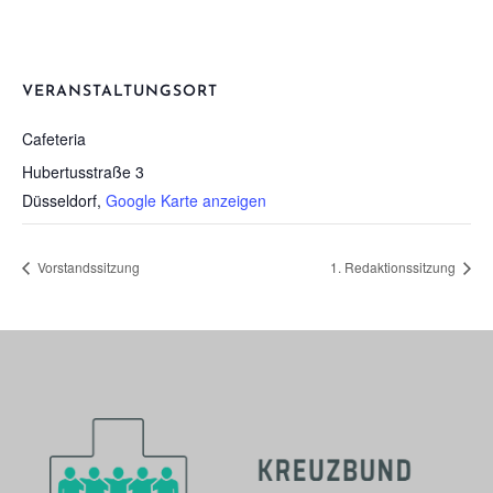
VERANSTALTUNGSORT
Cafe­te­ria
Hubertusstraße 3
Düsseldorf
,
Google Karte anzeigen
Vor­stands­sit­zung
1. Redak­ti­ons­sit­zung