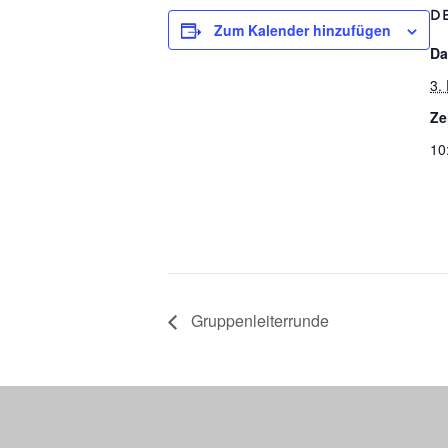
D
Zum Kalender hinzufügen
Da
3.
Ze
10
Grup­pen­lei­ter­run­de