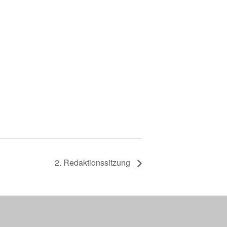
2. Redak­ti­ons­sit­zung