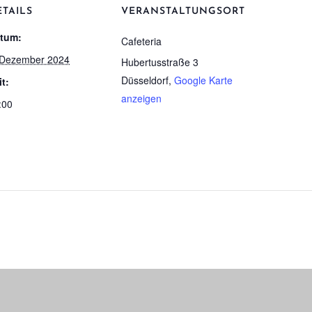
ETAILS
VERANSTALTUNGSORT
tum:
Cafe­te­ria
 Dezember 2024
Hubertusstraße 3
Düsseldorf
,
Google Karte
it:
anzeigen
:00