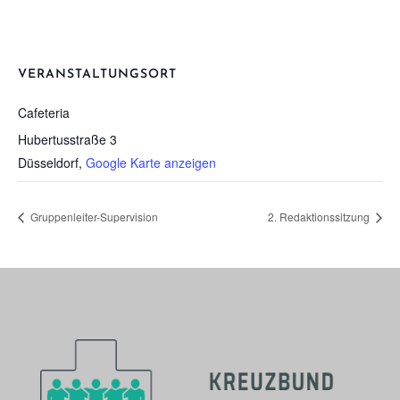
VERANSTALTUNGSORT
Cafe­te­ria
Hubertusstraße 3
Düsseldorf
,
Google Karte anzeigen
Grup­pen­lei­ter-Super­vi­si­on
2. Redak­ti­ons­sit­zung