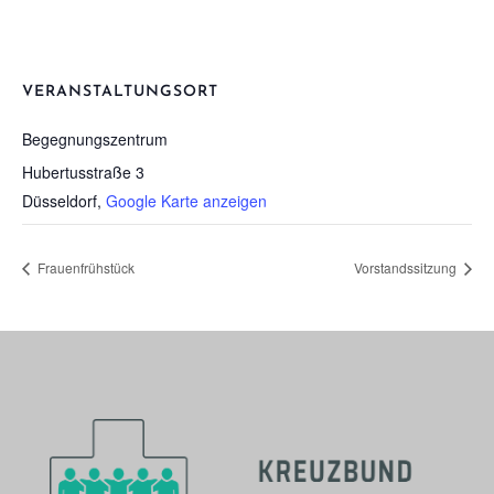
VERANSTALTUNGSORT
Begeg­nungs­zen­trum
Hubertusstraße 3
Düsseldorf
,
Google Karte anzeigen
Frau­en­früh­stück
Vor­stands­sit­zung